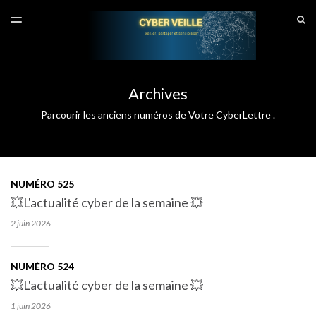
DERNIER NUMÉRO
S
TOGGLE
MENU
ARCHIVES
SITE CYBERVEILLE
Archives
Parcourir les anciens numéros de Votre CyberLettre .
NUMÉRO 525
💥L'actualité cyber de la semaine 💥
2 juin
2026
NUMÉRO 524
💥L'actualité cyber de la semaine 💥
1 juin
2026