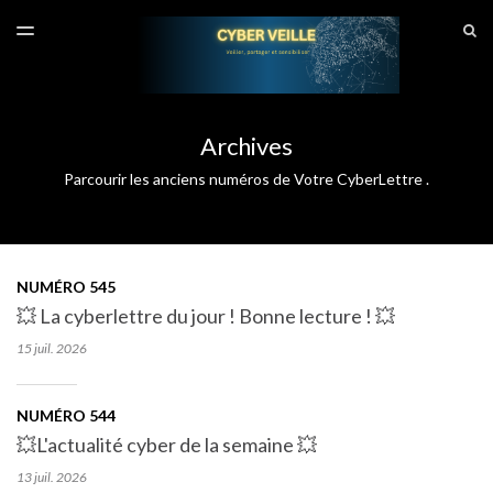
DERNIER NUMÉRO
S
TOGGLE
MENU
ARCHIVES
SITE CYBERVEILLE
Archives
Parcourir les anciens numéros de Votre CyberLettre .
NUMÉRO 545
💥 La cyberlettre du jour ! Bonne lecture ! 💥
15 juil.
2026
NUMÉRO 544
💥L'actualité cyber de la semaine 💥
13 juil.
2026