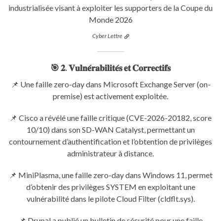
industrialisée visant à exploiter les supporters de la Coupe du
Monde 2026
Cyber Lettre
🎯 𝟐. 𝐕𝐮𝐥𝐧𝐞́𝐫𝐚𝐛𝐢𝐥𝐢𝐭𝐞́𝐬 𝐞𝐭 𝐂𝐨𝐫𝐫𝐞𝐜𝐭𝐢𝐟𝐬
📌 Une faille zero-day dans Microsoft Exchange Server (on-
premise) est activement exploitée.
📌 Cisco a révélé une faille critique (CVE-2026-20182, score
10/10) dans son SD-WAN Catalyst, permettant un
contournement d’authentification et l’obtention de privilèges
administrateur à distance.
📌 MiniPlasma, une faille zero-day dans Windows 11, permet
d’obtenir des privilèges SYSTEM en exploitant une
vulnérabilité dans le pilote Cloud Filter (cldflt.sys).
📌 Drupal a publié un bulletin de sécurité pour une faille