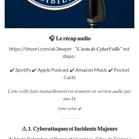
🎧 𝐋𝐞 𝐫𝐞́𝐜𝐚𝐩 𝐚𝐮𝐝𝐢𝐨
https://tinyurl.com/ak3awpnr "𝑳'𝒂𝒄𝒕𝒖 𝒅𝒆 𝑪𝒚𝒃𝒆𝒓𝑽𝒆𝒊𝒍𝒍𝒆" est
dispo :
✔️ Spotify ✔️ Apple Podcast ✔️ Amazon Music ✔️ Pocket
Casts
𝐶𝑒𝑡𝑡𝑒 𝑣𝑒𝑖𝑙𝑙𝑒 𝑓𝑎𝑖𝑡𝑒 𝑚𝑎𝑛𝑢𝑒𝑙𝑙𝑒𝑚𝑒𝑛𝑡 𝑒𝑠𝑡 𝑟𝑒́𝑠𝑢𝑚𝑒́𝑒 𝑒𝑛 𝑣𝑒𝑟𝑠𝑖𝑜𝑛 𝑎𝑢𝑑𝑖𝑜 𝑝𝑎𝑟
𝑢𝑛𝑒 𝐼𝐴
Cyber Lettre
⚠️ 𝟏. 𝐂𝐲𝐛𝐞𝐫𝐚𝐭𝐭𝐚𝐪𝐮𝐞𝐬 𝐞𝐭 𝐈𝐧𝐜𝐢𝐝𝐞𝐧𝐭𝐬 𝐌𝐚𝐣𝐞𝐮𝐫𝐬
📌 Après Belambra et Pierre et Vacances, Gîtes de France a