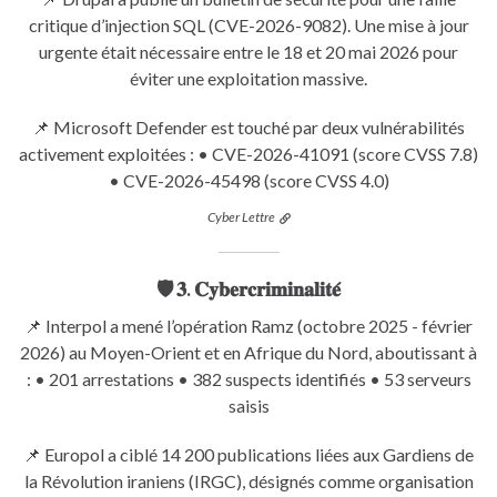
critique d’injection SQL (CVE-2026-9082). Une mise à jour
urgente était nécessaire entre le 18 et 20 mai 2026 pour
éviter une exploitation massive.
📌 Microsoft Defender est touché par deux vulnérabilités
activement exploitées : • CVE-2026-41091 (score CVSS 7.8)
• CVE-2026-45498 (score CVSS 4.0)
Cyber Lettre
🛡️ 𝟑. 𝐂𝐲𝐛𝐞𝐫𝐜𝐫𝐢𝐦𝐢𝐧𝐚𝐥𝐢𝐭𝐞́
📌 Interpol a mené l’opération Ramz (octobre 2025 - février
2026) au Moyen-Orient et en Afrique du Nord, aboutissant à
: • 201 arrestations • 382 suspects identifiés • 53 serveurs
saisis
📌 Europol a ciblé 14 200 publications liées aux Gardiens de
la Révolution iraniens (IRGC), désignés comme organisation