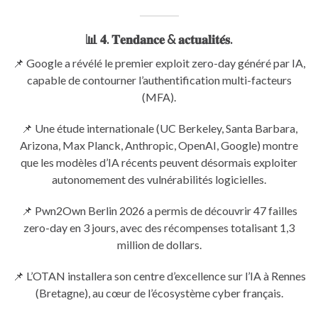
📊 𝟒. 𝐓𝐞𝐧𝐝𝐚𝐧𝐜𝐞 & 𝐚𝐜𝐭𝐮𝐚𝐥𝐢𝐭𝐞́𝐬.
📌 Google a révélé le premier exploit zero-day généré par IA,
capable de contourner l’authentification multi-facteurs
(MFA).
📌 Une étude internationale (UC Berkeley, Santa Barbara,
Arizona, Max Planck, Anthropic, OpenAI, Google) montre
que les modèles d’IA récents peuvent désormais exploiter
autonomement des vulnérabilités logicielles.
📌 Pwn2Own Berlin 2026 a permis de découvrir 47 failles
zero-day en 3 jours, avec des récompenses totalisant 1,3
million de dollars.
📌 L’OTAN installera son centre d’excellence sur l’IA à Rennes
(Bretagne), au cœur de l’écosystème cyber français.