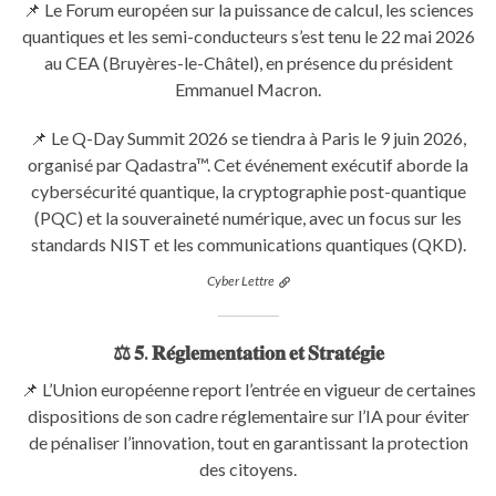
📌 Le Forum européen sur la puissance de calcul, les sciences
quantiques et les semi-conducteurs s’est tenu le 22 mai 2026
au CEA (Bruyères-le-Châtel), en présence du président
Emmanuel Macron.
📌 Le Q-Day Summit 2026 se tiendra à Paris le 9 juin 2026,
organisé par Qadastra™. Cet événement exécutif aborde la
cybersécurité quantique, la cryptographie post-quantique
(PQC) et la souveraineté numérique, avec un focus sur les
standards NIST et les communications quantiques (QKD).
Cyber Lettre
⚖️ 𝟓. 𝐑𝐞́𝐠𝐥𝐞𝐦𝐞𝐧𝐭𝐚𝐭𝐢𝐨𝐧 𝐞𝐭 𝐒𝐭𝐫𝐚𝐭𝐞́𝐠𝐢𝐞
📌 L’Union européenne report l’entrée en vigueur de certaines
dispositions de son cadre réglementaire sur l’IA pour éviter
de pénaliser l’innovation, tout en garantissant la protection
des citoyens.