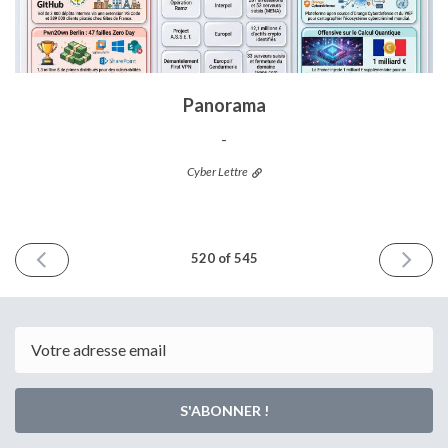
Panorama
-
Cyber Lettre
NUMÉRO
NUMÉ
520 of 545
PRÉCÉDENT
SUIVA
22
27
mai
mai
2026
2026
Email
S'ABONNER !